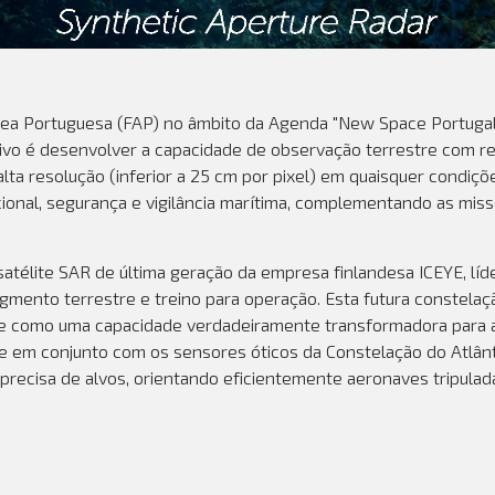
ea Portuguesa (FAP) no âmbito da Agenda "New Space Portugal",
etivo é desenvolver a capacidade de observação terrestre com r
ta resolução (inferior a 25 cm por pixel) em quaisquer condiçõe
cional, segurança e vigilância marítima, complementando as miss
télite SAR de última geração da empresa finlandesa ICEYE, líd
egmento terrestre e treino para operação. Esta futura constel
r-se como uma capacidade verdadeiramente transformadora para a
 e em conjunto com os sensores óticos da Constelação do Atlânti
 precisa de alvos, orientando eficientemente aeronaves tripulada